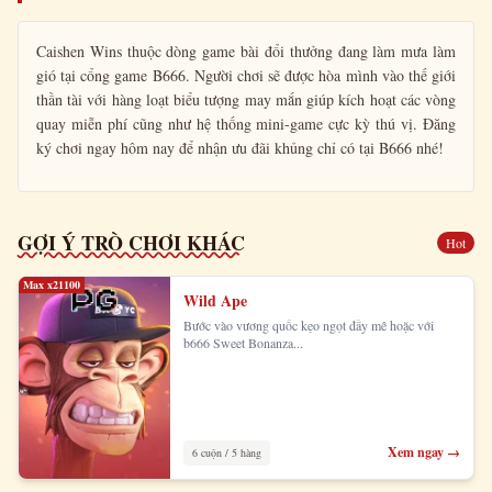
Caishen Wins thuộc dòng game bài đổi thưởng đang làm mưa làm
gió tại cổng game B666. Người chơi sẽ được hòa mình vào thế giới
thần tài với hàng loạt biểu tượng may mắn giúp kích hoạt các vòng
quay miễn phí cũng như hệ thống mini-game cực kỳ thú vị. Đăng
ký chơi ngay hôm nay để nhận ưu đãi khủng chỉ có tại B666 nhé!
GỢI Ý TRÒ CHƠI KHÁC
Hot
Max x21100
Wild Ape
Bước vào vương quốc kẹo ngọt đầy mê hoặc với
b666 Sweet Bonanza...
Xem ngay →
6 cuộn / 5 hàng