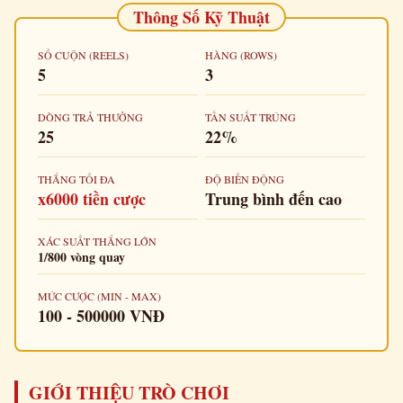
Thông Số Kỹ Thuật
SỐ CUỘN (REELS)
HÀNG (ROWS)
5
3
DÒNG TRẢ THƯỞNG
TẦN SUẤT TRÚNG
25
22%
THẮNG TỐI ĐA
ĐỘ BIẾN ĐỘNG
x6000 tiền cược
Trung bình đến cao
XÁC SUẤT THẮNG LỚN
1/800 vòng quay
MỨC CƯỢC (MIN - MAX)
100 - 500000 VNĐ
GIỚI THIỆU TRÒ CHƠI