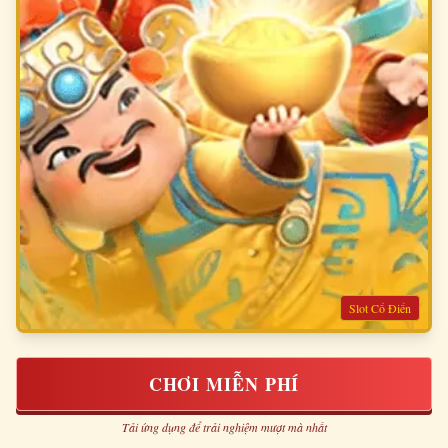
Slot Cổ Điển
CHƠI MIỄN PHÍ
Tải ứng dụng để trải nghiệm mượt mà nhất