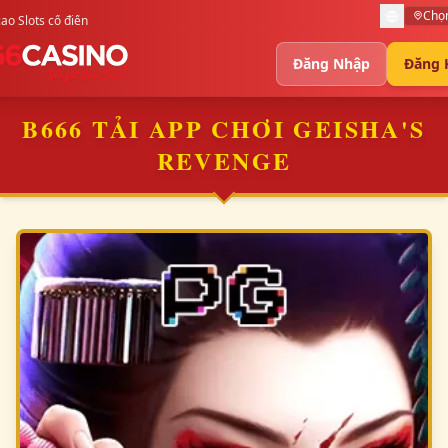
6
Chọ
ao Slots cổ điển
Đăng Nhập
Đăng 
B666 TẢI APP CHƠI GEISHA'S
REVENGE