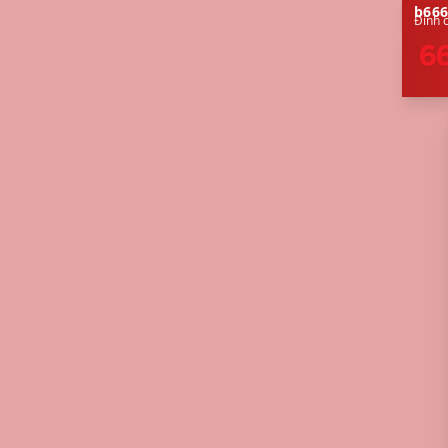
b66
Đỉnh c